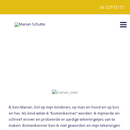
Ga
06-22972115
naar
de
inhoud
Ik ben Marian. Dol op mijn kinderen, op man en hond en op bos
en hei. Als kind wilde ik “bomenkenner” worden. Ik mijmerde en
schreef erover en probeerde er aardige tekeningetjes van te
maken. Bomenkenner ben ik niet geworden en mijn tekeningen