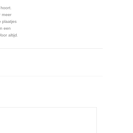
hoort.
er meer
 plaatjes
en een
or altijd.