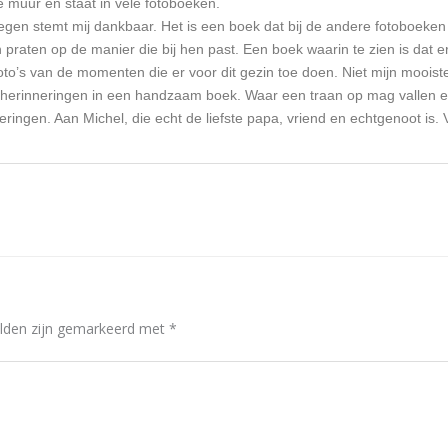
e muur en staat in vele fotoboeken.
gen stemt mij dankbaar. Het is een boek dat bij de andere fotoboeken 
praten op de manier die bij hen past. Een boek waarin te zien is dat 
o’s van de momenten die er voor dit gezin toe doen. Niet mijn mooiste
e herinneringen in een handzaam boek. Waar een traan op mag vallen 
ngen. Aan Michel, die echt de liefste papa, vriend en echtgenoot is. Vo
elden zijn gemarkeerd met
*