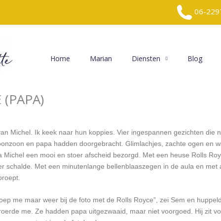
06-229
Home
Marian
Diensten
Blog
 (PAPA)
van Michel. Ik keek naar hun koppies. Vier ingespannen gezichten die 
hoonzoon en papa hadden doorgebracht. Glimlachjes, zachte ogen en w
pa Michel een mooi en stoer afscheid bezorgd. Met een heuse Rolls Roy
 schalde. Met een minutenlange bellenblaaszegen in de aula en met a
proept.
oep me maar weer bij de foto met de Rolls Royce”, zei Sem en huppel
oerde me. Ze hadden papa uitgezwaaid, maar niet voorgoed. Hij zit voor