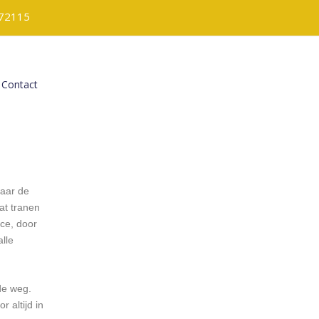
72115
Contact
naar de
at tranen
ce, door
lle
de weg.
 altijd in