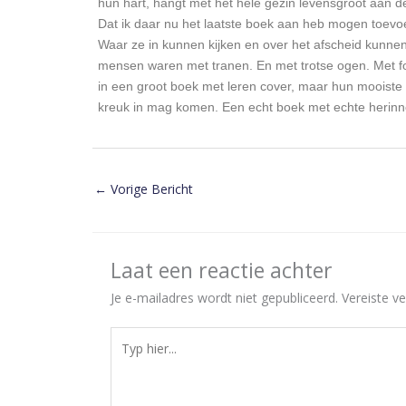
hun hart, hangt met het hele gezin levensgroot aan d
Dat ik daar nu het laatste boek aan heb mogen toevoe
Waar ze in kunnen kijken en over het afscheid kunnen 
mensen waren met tranen. En met trotse ogen. Met fot
in een groot boek met leren cover, maar hun mooist
kreuk in mag komen. Een echt boek met echte herinneri
←
Vorige Bericht
Laat een reactie achter
Je e-mailadres wordt niet gepubliceerd.
Vereiste v
Typ
hier...