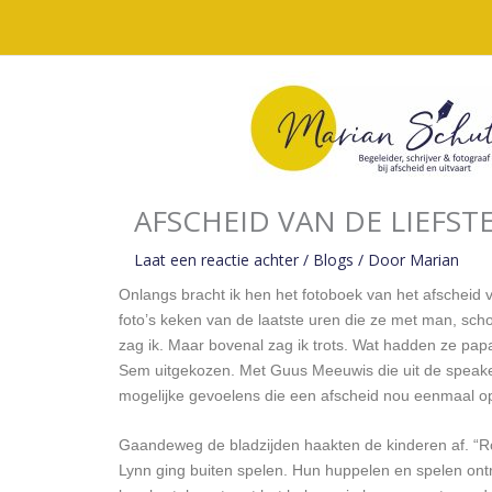
Ga
naar
de
inhoud
AFSCHEID VAN DE LIEFSTE
Laat een reactie achter
/
Blogs
/ Door
Marian
Onlangs bracht ik hen het fotoboek van het afscheid 
foto’s keken van de laatste uren die ze met man, sc
zag ik. Maar bovenal zag ik trots. Wat hadden ze pa
Sem uitgekozen. Met Guus Meeuwis die uit de speaker
mogelijke gevoelens die een afscheid nou eenmaal o
Gaandeweg de bladzijden haakten de kinderen af. “R
Lynn ging buiten spelen. Hun huppelen en spelen ontr