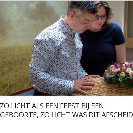
ZO
LICHT
ALS
EEN
FEEST
BIJ
EEN
GEBOORTE,
ZO
LICHT
WAS
DIT
AFSCHEID
ZO LICHT ALS EEN FEEST BIJ EEN
GEBOORTE, ZO LICHT WAS DIT AFSCHEID