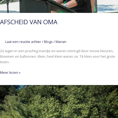
AFSCHEID VAN OMA
Laat een reactie achter
/
Blogs
/
Marian
Ze lagen in een prachtig mandje en waren omringd door mooie kleuren,
bloemen en ballonnen. Klein, heel klein waren ze. Té klein voor het grote
leven.
Meer lezen »
BRUGGETJE