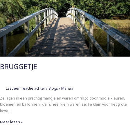
BRUGGETJE
Laat een reactie achter
/
Blogs
/
Marian
Ze lagen in een prachtig mandje en waren omringd door mooie kleuren,
bloemen en ballonnen. Klein, heel klein waren ze. Té klein voor het grote
leven.
Meer lezen »