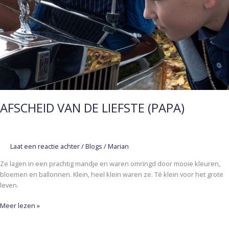
AFSCHEID VAN DE LIEFSTE (PAPA)
Laat een reactie achter
/
Blogs
/
Marian
Ze lagen in een prachtig mandje en waren omringd door mooie kleuren,
bloemen en ballonnen. Klein, heel klein waren ze. Té klein voor het grote
leven.
Meer lezen »