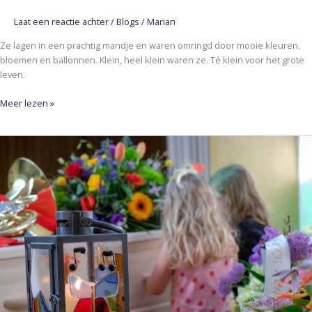
Laat een reactie achter
/
Blogs
/
Marian
Ze lagen in een prachtig mandje en waren omringd door mooie kleuren,
bloemen en ballonnen. Klein, heel klein waren ze. Té klein voor het grote
leven.
Meer lezen »
EEN
AFSCHEID
VOL
KLANKEN
EN
KLEUREN