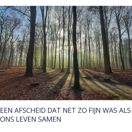
EEN
AFSCHEID
DAT
NET
ZO
FIJN
WAS
ALS
ONS
LEVEN
SAMEN
EEN AFSCHEID DAT NET ZO FIJN WAS ALS
ONS LEVEN SAMEN