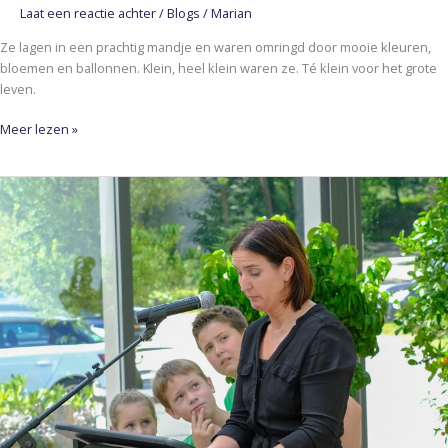
Laat een reactie achter
/
Blogs
/
Marian
Ze lagen in een prachtig mandje en waren omringd door mooie kleuren,
bloemen en ballonnen. Klein, heel klein waren ze. Té klein voor het grote
leven.
Meer lezen »
AFSCHEID
VAN
OMA