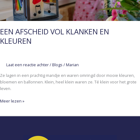
EEN AFSCHEID VOL KLANKEN EN
KLEUREN
Laat een reactie achter
/
Blogs
/
Marian
Ze lagen in een prachtig mandje en waren omringd door mooie kleuren,
bloemen en ballonnen. Klein, heel klein waren ze. Té klein voor het grote
leven.
Meer lezen »